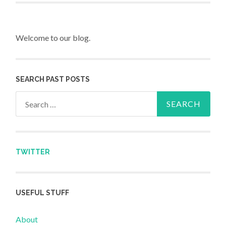
Welcome to our blog.
SEARCH PAST POSTS
Search for:
TWITTER
USEFUL STUFF
About