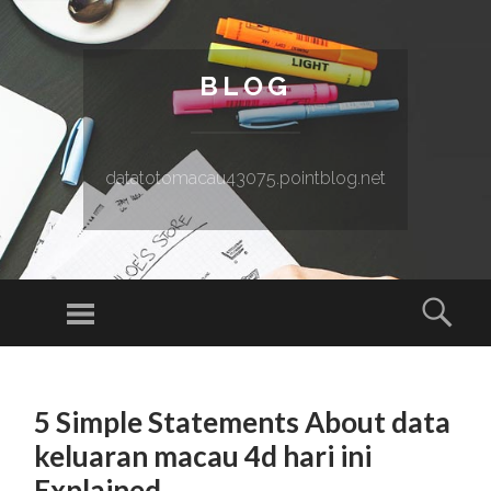
BLOG
datatotomacau43075.pointblog.net
Menu
Sear
SKIP TO CONTENT
5 Simple Statements About data
keluaran macau 4d hari ini
Explained